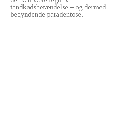
det kan være tegn på
tandkødsbetændelse – og dermed
begyndende paradentose.
Kilde:
Tandlægeforeningen
Åbningstider:
Mandag : 8.00-17.00
Tirsdag og onsdag: 7.30-16.30
Torsdag: 8.00-16.30
Fredag:
8.00-14.00
Telefontider:
Mandag: 8.00-12.00 og 12.30-16.00
Tirsdag og onsdag: 7.30-12.00 og 12.30-15.30
Torsdag: 8.00-12.00 og 12.30-15.30
Fredag:
8.00-13.00