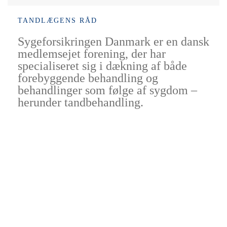
TANDLÆGENS RÅD
Sygeforsikringen Danmark er en dansk
medlemsejet forening, der har
specialiseret sig i dækning af både
forebyggende behandling og
behandlinger som følge af sygdom –
herunder tandbehandling.
Åbningstider:
Mandag : 8.00-17.00
Tirsdag og onsdag: 7.30-16.30
Torsdag: 8.00-16.30
Fredag:
8.00-14.00
Telefontider:
Mandag: 8.00-12.00 og 12.30-16.00